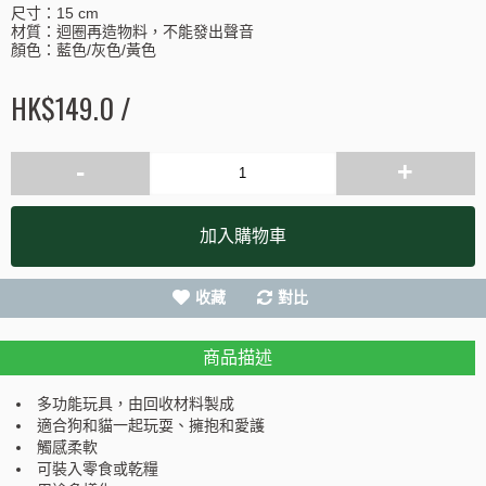
尺寸：15 cm
材質：迴圈再造物料，不能發出聲音
顏色：藍色/灰色/黃色
HK$149.0 /
-
+
加入購物車
收藏
對比
商品描述
多功能玩具，由回收材料製成
適合狗和貓一起玩耍、擁抱和愛護
觸感柔軟
可裝入零食或乾糧