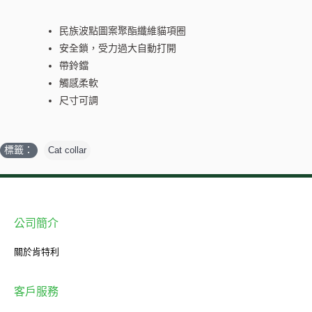
民族波點圖案聚酯纖維貓項圈
安全鎖，受力過大自動打開
帶鈴鐺
觸感柔軟
尺寸可調
標籤：
Cat collar
公司簡介
關於肯特利
客戶服務