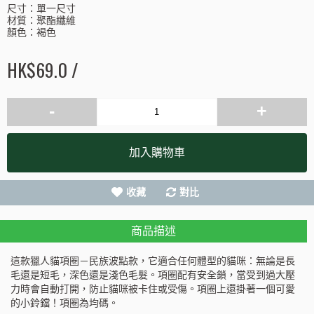
尺寸：單一尺寸
材質：聚酯纖維
顏色：褐色
HK$69.0 /
-
+
加入購物車
收藏
對比
商品描述
這款獵人貓項圈－民族波點款，它適合任何體型的貓咪：無論是長
毛還是短毛，深色還是淺色毛髮。項圈配有安全鎖，當受到過大壓
力時會自動打開，防止貓咪被卡住或受傷。項圈上還掛著一個可愛
的小鈴鐺！項圈為均碼。