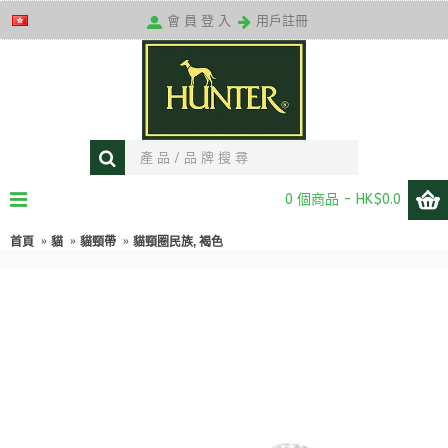
送貨條款
會 員 登 入
用戶註冊
0 個商品 - HK$0.0
首頁
貓
貓頸帶
貓頸圈民族, 褐色