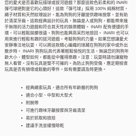
您的愛犬是否喜歡玩接球或拔河遊戲？那麼這款色彩柔和的 INARI
彈弓球絕對是它的心頭好！這款「彈弓球」採用 100% 純棉材質，
繩子材質和天然紋理設計，能為狗狗的牙齦提供趣味按摩，並有助
於清潔牙齒。這款經典設計的玩具，無論是人或狗狗，都能帶來幾
乎無限的活力遊戲和符合其天性的娛樂體驗。 INARI 配有便捷的手
環，可以輕鬆拋擲很遠，狗狗也能興高采烈地撿回。 INARI 也可以
用來進行輕鬆有趣的拔河遊戲，考驗狗狗的力量。如果您想讓愛犬
安靜專注地玩耍，可以將這款精心編織的球藏在狗狗的家中或外出
散步時。 INARI 狗狗玩具代表著輕鬆愉悅的生活，無論您的狗狗年
齡大小、體型如何，都能從中獲得樂趣。注意：玩耍時請勿讓寵物
無人看管。沒有玩具是堅不可摧的。為防止狗狗受傷，應定期檢查
玩具是否有損壞或鬆動的零件，如有需要請及時更換。
經典繩索玩具，適合所有年齡層的狗狗
適合小型、中型和大型犬
附腕帶
可進行趣味牙齦按摩與牙齒清潔
易於抓取和撿拾
建議手洗並緩慢晾乾